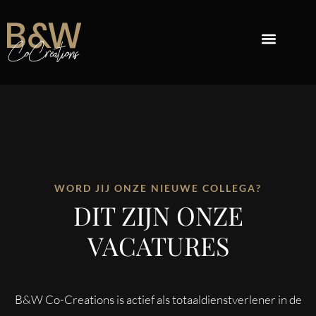
PRIVATE LABEL COSMETICA
REPACKAGE COSMETICA
OVER B&W
WORD JIJ ONZE NIEUWE COLLEGA?
DIT ZIJN ONZE
VACATURES
B&W Co-Creations is actief als totaaldienstverlener in de