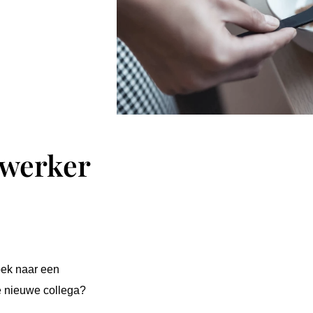
ewerker
oek naar een
e nieuwe collega?