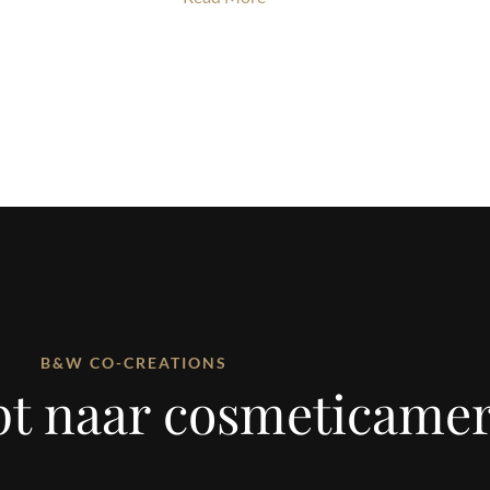
B&W CO-CREATIONS
pt naar cosmeticame